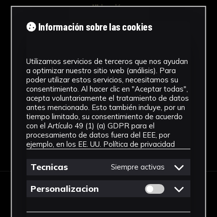
Ubicación
Información sobre las cookies
Laboratorio de Investigación
Patrimonio Cultural
Procedencia
Utilizamos servicios de terceros que nos ayudan
a optimizar nuestro sitio web (análisis). Para
Alcalá del Río
poder utilizar estos servicios, necesitamos su
consentimiento. Al hacer clic en "Aceptar todas",
Ver más
acepta voluntariamente el tratamiento de datos
antes mencionado. Esto también incluye, por un
tiempo limitado, su consentimiento de acuerdo
con el Artículo 49 (1) (a) GDPR para el
procesamiento de datos fuera del EEE, por
ejemplo, en los EE. UU.
Política de privacidad
Descargar Ficha
Tecnicas
Siempre activas
Permitir cookies 
Personalizacion
IMÁGENES