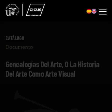
CATÁLOGO
Documento
Genealogías Del Arte, O La Historia
Del Arte Como Arte Visual