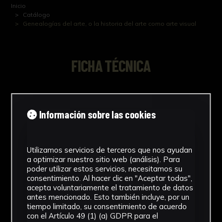
Inicio
Catálogo
Genealogías del arte, o la historia del arte como arte visual
FICHA TÉCNICA
Folleto de la exposición desarrollada en la
Fundación Juan March
Información sobre las cookies
Utilizamos servicios de terceros que nos ayudan
a optimizar nuestro sitio web (análisis). Para
NºCatálogo
poder utilizar estos servicios, necesitamos su
consentimiento. Al hacer clic en "Aceptar todas",
FGD-05-0XX-099
acepta voluntariamente el tratamiento de datos
antes mencionado. Esto también incluye, por un
Tipología
tiempo limitado, su consentimiento de acuerdo
con el Artículo 49 (1) (a) GDPR para el