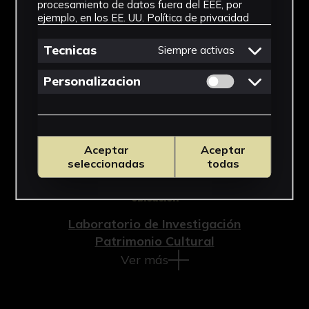
Documento
procesamiento de datos fuera del EEE, por
ejemplo, en los EE. UU.
Política de privacidad
Cronología
Tecnicas
Siempre activas
2019 - 2020
Permitir cookies 
Personalizacion
Técnica
Impresión
Materiales
Aceptar
Aceptar
seleccionadas
todas
Papel
Ubicación
Laboratorio de Investigación
Patrimonio Cultural
Ver más