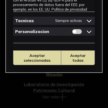
con el Artículo 49 (1) (a) GDPR para el
procesamiento de datos fuera del EEE, por
Documento
ejemplo, en los EE. UU.
Política de privacidad
Cronología
Tecnicas
Siempre activas
2019
Permitir cookies 
Personalizacion
Técnica
Impresión
Materiales
Aceptar
Aceptar
seleccionadas
todas
Papel
Ubicación
Laboratorio de Investigación
Patrimonio Cultural
Ver más