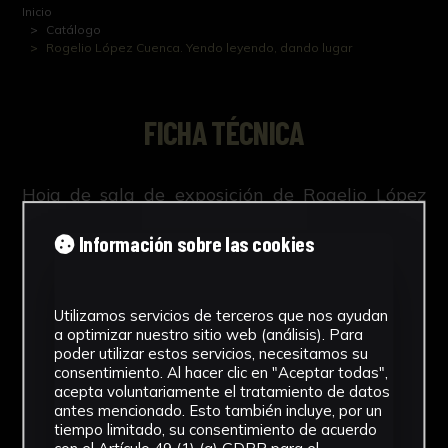
Inicio
Catálogo
Rogelio López Cuenca. Yendo leyendo, dando lugar
FICHA TÉCNICA
Hoja de sala de exposición de Rogelio López
Cuenca, en el Museo Nacional Centro de Arte
Información sobre las cookies
Reina Sofía
Utilizamos servicios de terceros que nos ayudan
a optimizar nuestro sitio web (análisis). Para
NºCatálogo
poder utilizar estos servicios, necesitamos su
consentimiento. Al hacer clic en "Aceptar todas",
FGD-05-0XX-106
acepta voluntariamente el tratamiento de datos
antes mencionado. Esto también incluye, por un
tiempo limitado, su consentimiento de acuerdo
Tipología