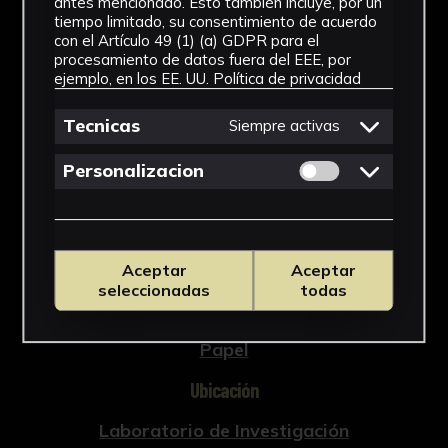
antes mencionado. Esto también incluye, por un
tiempo limitado, su consentimiento de acuerdo
FGD-04-0XX-015
con el Artículo 49 (1) (a) GDPR para el
procesamiento de datos fuera del EEE, por
Tipología
ejemplo, en los EE. UU.
Política de privacidad
Documento
Tecnicas
Siempre activas
Cronología
Permitir cookies 
Personalizacion
SF
Técnica
Impresión
Aceptar
Aceptar
seleccionadas
todas
Materiales
Papel
Ubicación
Laboratorio de Investigación