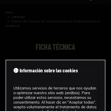
Inicio
Catálogo
Sobres del Consejo de Administración de Radiotelevisión en
Andalucía
FICHA TÉCNICA
Sobres del Consejo de Administración de
Radiotelevisión en Andalucía, destinados a
Información sobre las cookies
guardar las postales navideñas para el año
1991
Utilizamos servicios de terceros que nos ayudan
a optimizar nuestro sitio web (análisis). Para
poder utilizar estos servicios, necesitamos su
consentimiento. Al hacer clic en "Aceptar todas",
NºCatálogo
acepta voluntariamente el tratamiento de datos