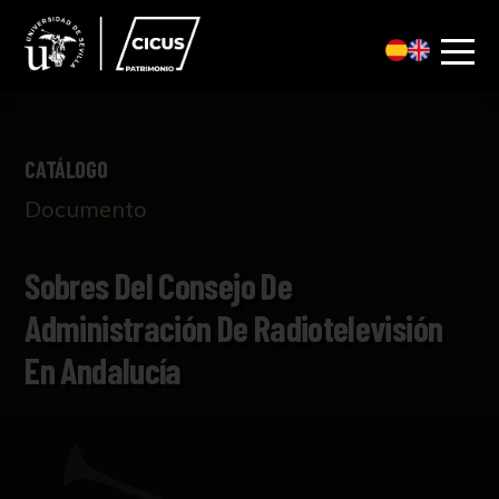
CATÁLOGO
Documento
Sobres Del Consejo De
Administración De Radiotelevisión
En Andalucía