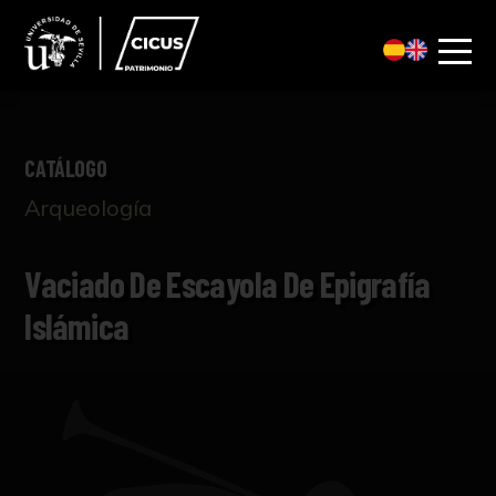
CATÁLOGO
Arqueología
Vaciado De Escayola De Epigrafía
Islámica