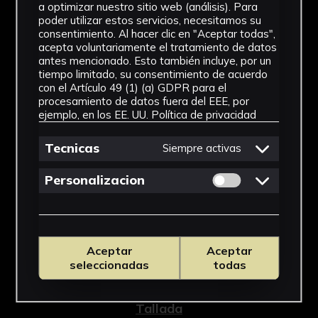
a optimizar nuestro sitio web (análisis). Para
poder utilizar estos servicios, necesitamos su
consentimiento. Al hacer clic en "Aceptar todas",
acepta voluntariamente el tratamiento de datos
antes mencionado. Esto también incluye, por un
tiempo limitado, su consentimiento de acuerdo
con el Artículo 49 (1) (a) GDPR para el
NºCatálogo
procesamiento de datos fuera del EEE, por
ejemplo, en los EE. UU.
Política de privacidad
CAUS-0603
Tipología
Tecnicas
Siempre activas
Arqueología
Permitir cookies 
Personalizacion
Cronología
Original: Época medieval islámica
(califal)
Aceptar
Aceptar
seleccionadas
todas
Técnica
Tallada