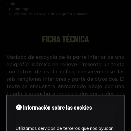
Inicio
Catálogo
Vaciado de escayola de epigrafía islámica
FICHA TÉCNICA
Vaciado de escayola de la parte inferior de una
epigrafía islámica en relieve. Presenta un texto
con letras de estilo cúfico, conservándose los
seis renglones inferiores y parte de otros dos. El
texto se encuentra enmarcado abajo por una
banda lisa ancha y en sus lados verticales por
bandas paralelas más estrechas (3 a la
Información sobre las cookies
izquierda y 4 a la derecha representadas en la
copia, posiblemente más en el original).
Utilizamos servicios de terceros que nos ayudan
Leer más