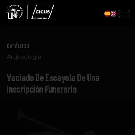
CATÁLOGO
Arqueología
Vaciado De Escayola De Una
Inscripción Funeraria