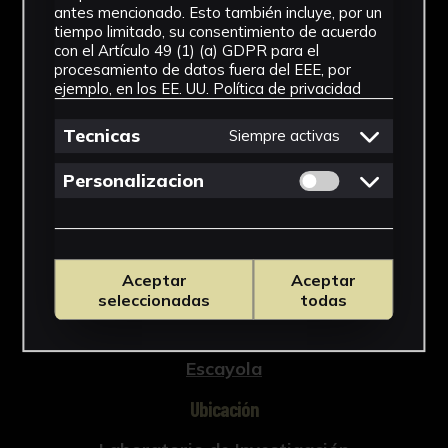
NºCatálogo
antes mencionado. Esto también incluye, por un
tiempo limitado, su consentimiento de acuerdo
CAUS-0607
con el Artículo 49 (1) (a) GDPR para el
procesamiento de datos fuera del EEE, por
Tipología
ejemplo, en los EE. UU.
Política de privacidad
Arqueología
Tecnicas
Siempre activas
Cronología
Permitir cookies 
Personalizacion
Original: ¿Época visigoda?
Técnica
Aceptar
Aceptar
Tallada
seleccionadas
todas
Materiales
Escayola
Ubicación