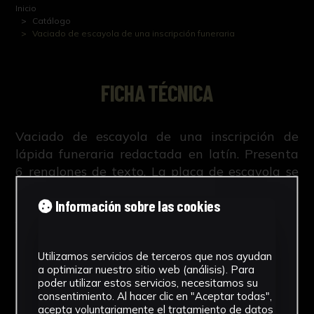
Inicio
Catálogo
Vaciado de escayola de una inscripción funeraria
FICHA TÉCNICA
Vaciado de escayola de una inscripción de
lápida funeraria redactada en latín. Presenta
6 renglones de texto. La placa de escayola se
encuentra sujetada por clavos decorativos y,
Información sobre las cookies
presentada en un marco de madera, sobre un
fondo de tapicería roja a modo de
passepartout.
Utilizamos servicios de terceros que nos ayudan
a optimizar nuestro sitio web (análisis). Para
poder utilizar estos servicios, necesitamos su
consentimiento. Al hacer clic en "Aceptar todas",
acepta voluntariamente el tratamiento de datos