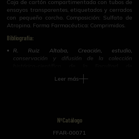
Caja de cartón compartimentada con tubos de
ensayos transparentes, etiquetados y cerrados
con pequeño corcho. Composición: Sulfato de
Atropina. Forma Farmacéutica: Comprimidos.
Bibliografía:
R. Ruiz Altaba, Creación, estudio,
conservación y difusión de la colección
histórico-científica de la Facultad de
Farmacia de Sevilla (Tesis doctoral inédita,
Leer más
421-663, Universidad de Sevilla, 2018).
NºCatálogo
FFAR-00071