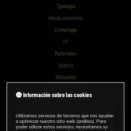
Tipología
Medicamento
Cronología
SF
Materiales
Vidrio
Ubicación
Facultad de Farmacia
Información sobre las cookies
Dimensiones
4,6 x 5,2 x 2 cm
Utilizamos servicios de terceros que nos ayudan
Ver más
a optimizar nuestro sitio web (análisis). Para
poder utilizar estos servicios, necesitamos su