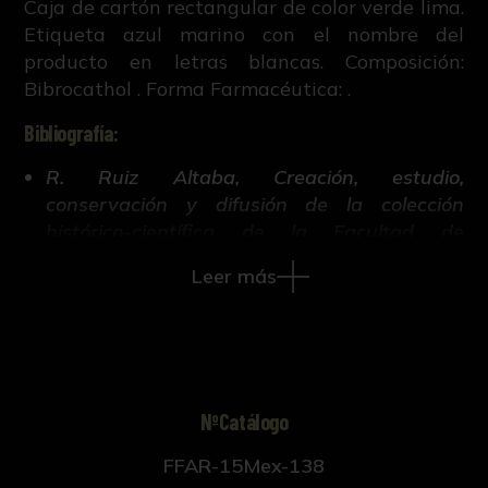
Caja de cartón rectangular de color verde lima.
Etiqueta azul marino con el nombre del
producto en letras blancas. Composición:
Bibrocathol . Forma Farmacéutica: .
Bibliografía:
R. Ruiz Altaba, Creación, estudio,
conservación y difusión de la colección
histórico-científica de la Facultad de
Farmacia de Sevilla (Tesis doctoral inédita,
Leer más
421-663, Universidad de Sevilla, 2018).
NºCatálogo
FFAR-15Mex-138