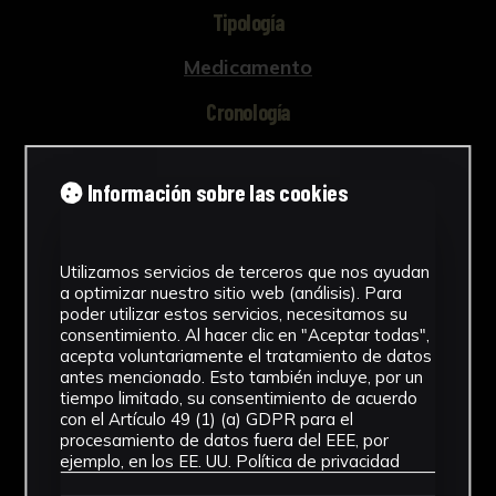
Tipología
Medicamento
Cronología
SF
Información sobre las cookies
Materiales
Cartón
Utilizamos servicios de terceros que nos ayudan
Ubicación
a optimizar nuestro sitio web (análisis). Para
poder utilizar estos servicios, necesitamos su
Facultad de Farmacia
consentimiento. Al hacer clic en "Aceptar todas",
acepta voluntariamente el tratamiento de datos
antes mencionado. Esto también incluye, por un
Dimensiones
tiempo limitado, su consentimiento de acuerdo
con el Artículo 49 (1) (a) GDPR para el
5 x 2,7 x 2,7
procesamiento de datos fuera del EEE, por
Ver más
ejemplo, en los EE. UU.
Política de privacidad