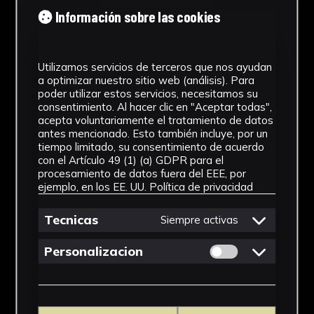
Tipología
Información sobre las cookies
Medicamento
Utilizamos servicios de terceros que nos ayudan
Cronología
a optimizar nuestro sitio web (análisis). Para
poder utilizar estos servicios, necesitamos su
SF
consentimiento. Al hacer clic en "Aceptar todas",
acepta voluntariamente el tratamiento de datos
Materiales
antes mencionado. Esto también incluye, por un
tiempo limitado, su consentimiento de acuerdo
Vidrio
con el Artículo 49 (1) (a) GDPR para el
procesamiento de datos fuera del EEE, por
Ubicación
ejemplo, en los EE. UU.
Política de privacidad
Facultad de Farmacia
Tecnicas
Siempre activas
Dimensiones
Permitir cookies 
Personalizacion
7,5 x 3,5 x 3,5 cm
Ver más