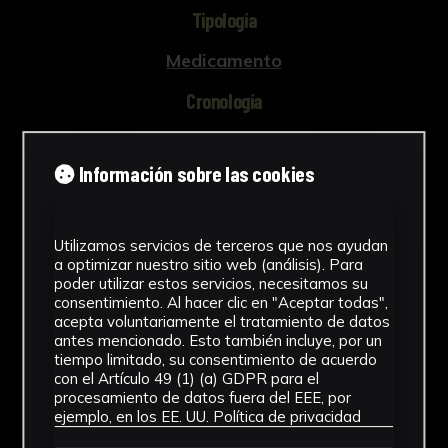
Tipología
Medicamento
Cronología
SF
Información sobre las cookies
Materiales
Vidrio
Utilizamos servicios de terceros que nos ayudan
Ubicación
a optimizar nuestro sitio web (análisis). Para
poder utilizar estos servicios, necesitamos su
Facultad de Farmacia
consentimiento. Al hacer clic en "Aceptar todas",
acepta voluntariamente el tratamiento de datos
antes mencionado. Esto también incluye, por un
Dimensiones
tiempo limitado, su consentimiento de acuerdo
con el Artículo 49 (1) (a) GDPR para el
8 x 3 x 3 cm.
procesamiento de datos fuera del EEE, por
Ver más
ejemplo, en los EE. UU.
Política de privacidad