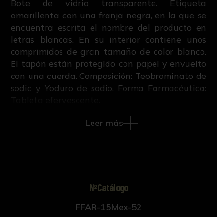
Bote de vidrio transparente. Etiqueta
amarillenta con una franja negra, en la que se
encuentra escrita el nombre del producto en
letras blancas. En su interior contiene unos
comprimidos de gran tamaño de color blanco.
El tapón están protegido con papel y envuelto
con una cuerda. Composición: Teobrominato de
sodio y Yoduro de sodio. Forma Farmacéutica:
Tableta efervescente.
Bibliografía:
Leer más
R. Ruiz Altaba, Creación, estudio,
conservación y difusión de la colección
histórico-científica de la Facultad de
Farmacia de Sevilla (Tesis doctoral inédita,
NºCatálogo
421-663, Universidad de Sevilla, 2018).
FFAR-15Mex-52