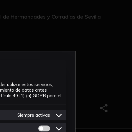
al de Hermandades y Cofradías de Sevilla
r utilizar estos servicios,
tamiento de datos antes
tículo 49 (1) (a) GDPR para el
Compartir e
Siempre activas
Permitir cookies de Personalizacion