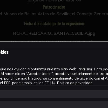
Patrocinador
 Museo de Bellas Artes de Sevilla; el Consejo Gener
Ficha del catálogo de la exposición
FICHA_RELICARIO_SANTA_CECILIA.jpg
FICHA_RELICARIO_SANTA_CECILIA_I.jpg
FICHA_RELICARIO_SAN_JORGE.jpg
okies
FICHA_RELICARIO_SAN_JORGE_I.jpg
FICHA_SANTA_ANA_Y_LA_VIRGEN.jpg
que nos ayudan a optimizar nuestro sitio web (análisis). Para pode
Al hacer clic en "Aceptar todas", acepta voluntariamente el tra
FICHA_SANTA_ANA_Y_LA_VIRGEN_I.jpg
, por un tiempo limitado, su consentimiento de acuerdo con el Ar
l EEE, por ejemplo, en los EE. UU.
Política de privacidad