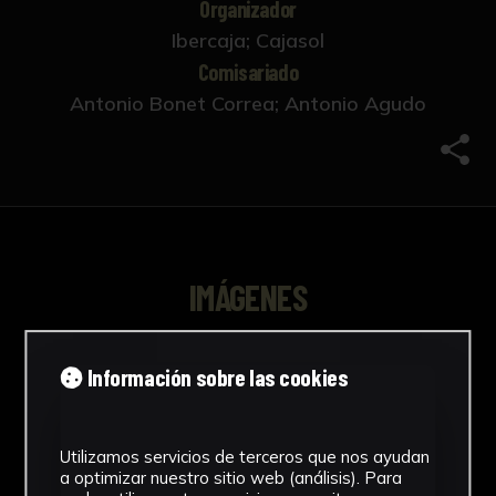
Organizador
Ibercaja; Cajasol
Comisariado
Antonio Bonet Correa; Antonio Agudo
Comp
IMÁGENES
Información sobre las cookies
Utilizamos servicios de terceros que nos ayudan
a optimizar nuestro sitio web (análisis). Para