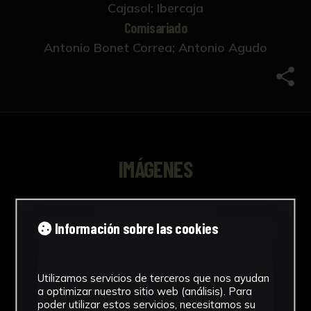
Cajasol; Ibercaja
Comisariado
Antonio Bonet Correa; Antonio Agudo
Comp
IMÁGENES
Información sobre las cookies
Utilizamos servicios de terceros que nos ayudan
a optimizar nuestro sitio web (análisis). Para
poder utilizar estos servicios, necesitamos su