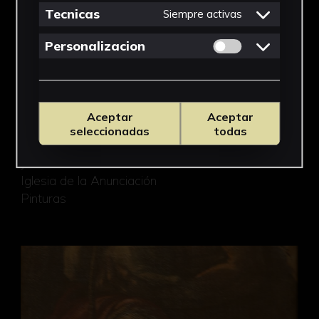
Tecnicas
Siempre activas
Permitir cookies 
Personalizacion
Aceptar
Aceptar
Niño Jesús
seleccionadas
todas
Juan de Roelas
Iglesia de la Anunciación
Pinturas
San Juan Bautista