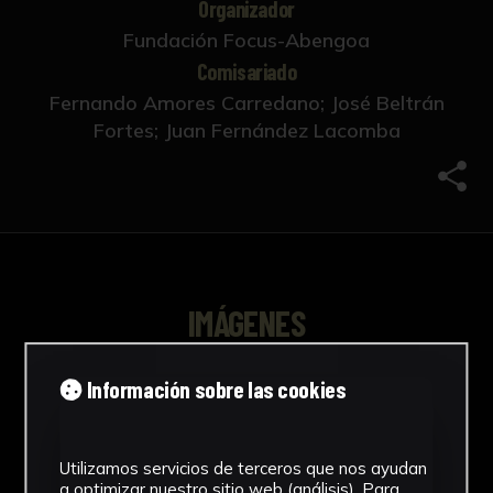
Organizador
Fundación Focus-Abengoa
Comisariado
Fernando Amores Carredano; José Beltrán
Fortes; Juan Fernández Lacomba
Comp
IMÁGENES
Información sobre las cookies
Utilizamos servicios de terceros que nos ayudan
a optimizar nuestro sitio web (análisis). Para