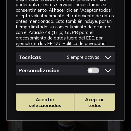
poder utilizar estos servicios, necesitamos su
consentimiento. Al hacer clic en "Aceptar todas",
acepta voluntariamente el tratamiento de datos
antes mencionado. Esto también incluye, por un
tiempo limitado, su consentimiento de acuerdo
con el Artículo 49 (1) (a) GDPR para el
procesamiento de datos fuera del EEE, por
ejemplo, en los EE. UU.
Política de privacidad
Tecnicas
Siempre activas
Permitir cookies 
Personalizacion
OBRAS EN ESTA EXPOSICIÓN
Francisco Mateos Gago
Aceptar
Aceptar
seleccionadas
todas