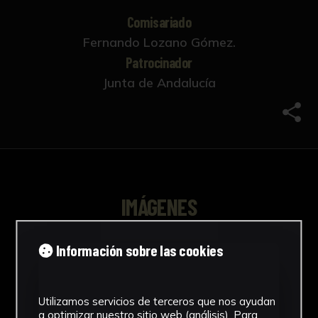
Comisariado
Fernando Lozano Gómez.
Patrocinador
Junta de Andalucía
Comp
IMÁGENES
Información sobre las cookies
Utilizamos servicios de terceros que nos ayudan
a optimizar nuestro sitio web (análisis). Para