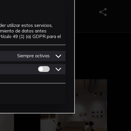
Compartir e
r utilizar estos servicios,
tamiento de datos antes
tículo 49 (1) (a) GDPR para el
Siempre activas
Permitir cookies de Personalizacion