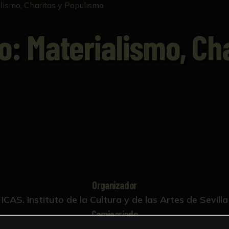
alismo, Charitas y Populismo
lo: Materialismo, Ch
Organizador
ICAS. Instituto de la Cultura y de las Artes de Sevilla
Comisariado
edro G. Romero; Luis Martínez Montiel;Joaquín Vázqu