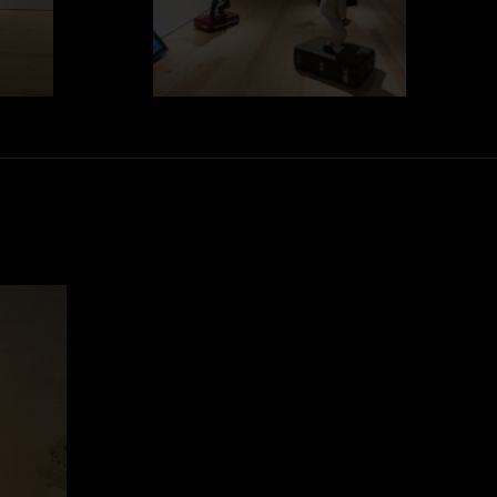
chando por la muchacha)
lada