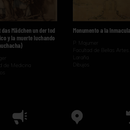
t das Mädchen un der tod
Monumento a la Inmacul
ico y la muerte luchando
P. Majumer
muchacha)
Facultad de Bellas Artes. 
Laraña
ger
Dibujos
d de Medicina
os