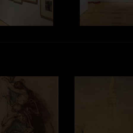
t das Mädchen un der tod (El médico y la muerte lu
Monumento a la Inmacu