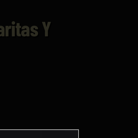
aritas Y
ez