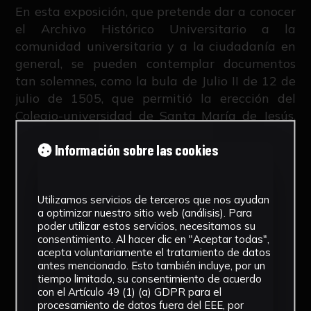
En esta exposición, que pretende dar a conocer
el Archivo Histórico Universitario a la
comunidad universitaria y a la ciudadanía en
general, se pueden contemplar documentos
tan solemnes, como la bula de Julio II de 12 de
julio de 1505, que permitió la erección del
Colegio-universidad de Santa María de Jesús,
origen de la Universidad de Sevilla, junto con
Información sobre las cookies
otros tan impactantes como los expedientes
de depuración del franquismo o tan
Leer más
entrañables como los cuadernillos de ejercicios
Utilizamos servicios de terceros que nos ayudan
de alumnos de Primaria.
a optimizar nuestro sitio web (análisis). Para
poder utilizar estos servicios, necesitamos su
consentimiento. Al hacer clic en "Aceptar todas",
acepta voluntariamente el tratamiento de datos
Organizador
antes mencionado. Esto también incluye, por un
Biblioteca de la Univerisad de Sevilla
tiempo limitado, su consentimiento de acuerdo
con el Artículo 49 (1) (a) GDPR para el
procesamiento de datos fuera del EEE, por
Comp