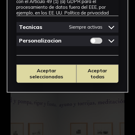
con el Artículo 49 (1) (a) GDPR para el
perspectivas, valorando además de sus guiones
procesamiento de datos fuera del EEE, por
tradicionales, las reinterpretaciones
ejemplo, en los EE. UU.
Política de privacidad
contemporáneas.
Tecnicas
Siempre activas
Permitir cookies 
Personalizacion
Aceptar
Aceptar
seleccionadas
todas