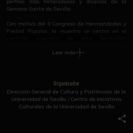
perfiles más heterodoxos y diversos de la
Semana Santa de Sevilla.
Con motivo del II Congreso de Hermandades y
Piedad Popular, la muestra se centra en el
carácter colectivo de esta festividad,
trascendiendo las visiones solemnes
Leer más
tradicionales para adentrarse en las
expresiones populares que han configurado
este fenómeno desde principios del siglo XX.
A través de una selección de fotografías,
Organizador
documentos y revistas, la exposición refleja
Dirección General de Cultura y Patrimonio de la
cómo esta tradición, más allá de los lugares de
Universidad de Sevilla / Centro de Iniciativas
culto, también se vive en las calles y barrios de
Culturales de la Universidad de Sevilla
la ciudad.
Las piezas no sólo dejan palpar el fervor
Comp
religioso de una ciudad que se hace