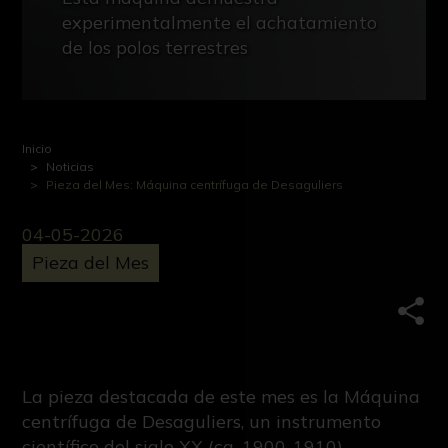
experimentalmente el achatamiento
de los polos terrestres
Inicio
Noticias
Pieza del Mes: Máquina centrífuga de Desaguliers
04-05-2026
Pieza del Mes
Comp
La pieza destacada de este mes es la Máquina
centrífuga de Desaguliers, un instrumento
científico del siglo XX (ca. 1900-1910)