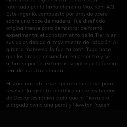
fabricado por la firma alemana Max Kohl A.G.
Este ingenio, compuesto por aros de acero
sobre una base de madera , fue diseñado
originalmente para demostrar de forma
experimental el achatamiento de la Tierra en
sus polos debido al movimiento de rotación. Al
girar la manivela, la fuerza centrífuga hace
que los aros se ensanchen en el centro y se
achaten por los extremos, simulando la forma
real de nuestro planeta.
Históricamente, este aparato fue clave para
resolver la disputa científica entre las teorías
de Descartes (quien creía que la Tierra era
alargada como una pera) y Newton (quien
defendía que era achatada como un melón). El
invento de Desaguliers en 1740 inclinó
definitivamente la balanza a favor de la