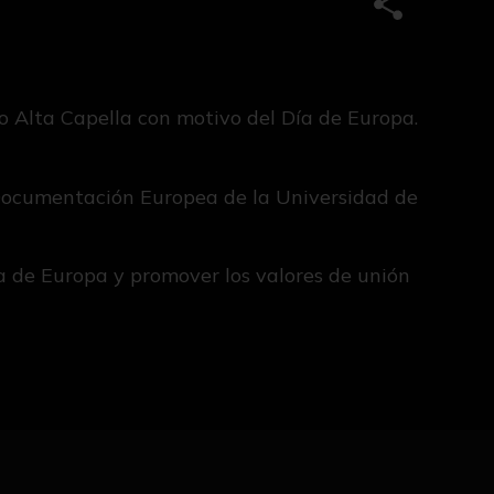
Compartir e
to Alta Capella con motivo del Día de Europa.
e Documentación Europea de la Universidad de
a de Europa y promover los valores de unión