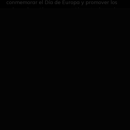
conmemorar el Día de Europa y promover los
valores de unión y cooperación entre los países
europeos.
IMAGES OF THE NEWS