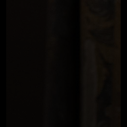
Información sobre las cookies
Utilizamos servicios de terceros que nos ayudan
a optimizar nuestro sitio web (análisis). Para
poder utilizar estos servicios, necesitamos su
consentimiento. Al hacer clic en "Aceptar todas",
acepta voluntariamente el tratamiento de datos
antes mencionado. Esto también incluye, por un
tiempo limitado, su consentimiento de acuerdo
con el Artículo 49 (1) (a) GDPR para el
procesamiento de datos fuera del EEE, por
ejemplo, en los EE. UU.
Política de privacidad