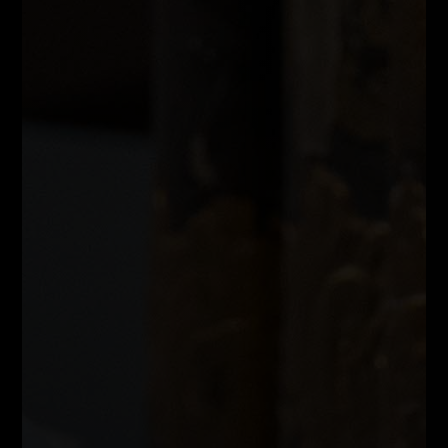
Tecnicas
Siempre activas
Permitir cookies 
Personalizacion
Aceptar
Aceptar
seleccionadas
todas