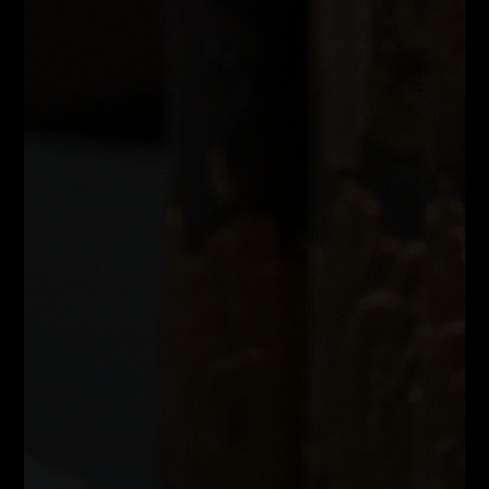
Tecnicas
Siempre activas
Permitir cookies 
Personalizacion
Aceptar
Aceptar
seleccionadas
todas