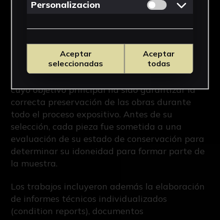
de Sevilla y Granada y que puede visitarse en
el Centro de Iniciativas Culturales de la
Universidad de Sevilla (CICUS).
Detrás de esta exposición se encuentra un
intenso trabajo técnico desarrollado por
profesionales de la conservación-restauración,
cuyo objetivo principal ha sido garantizar la
correcta preservación de las obras durante
todo el proceso expositivo. Antes de su
selección, cada pieza fue sometida a una
evaluación de su estado de conservación para
determinar su idoneidad para formar parte de
la muestra.
Los trabajos incluyeron además la elaboración
de informes técnicos individualizados
(condition reports), documentos