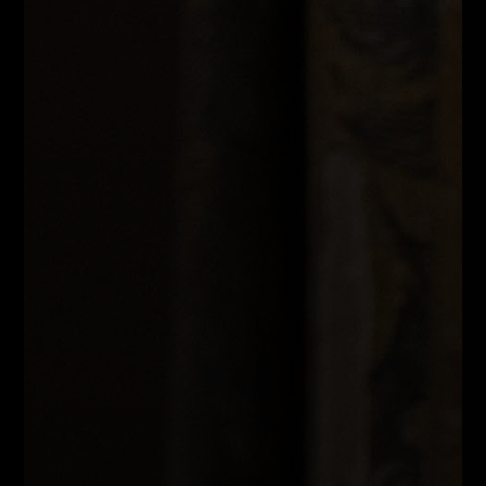
Información sobre las cookies
Utilizamos servicios de terceros que nos ayudan
a optimizar nuestro sitio web (análisis). Para
poder utilizar estos servicios, necesitamos su
consentimiento. Al hacer clic en "Aceptar todas",
acepta voluntariamente el tratamiento de datos
antes mencionado. Esto también incluye, por un
tiempo limitado, su consentimiento de acuerdo
con el Artículo 49 (1) (a) GDPR para el
procesamiento de datos fuera del EEE, por
ejemplo, en los EE. UU.
Política de privacidad