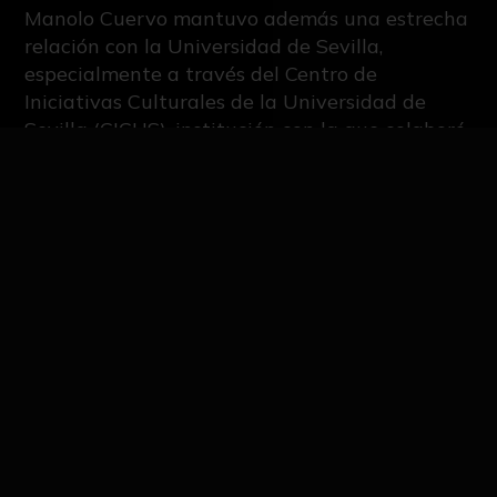
Manolo Cuervo mantuvo además una estrecha
relación con la Universidad de Sevilla,
especialmente a través del Centro de
Iniciativas Culturales de la Universidad de
Sevilla (CICUS), institución con la que colaboró
en distintas iniciativas destinadas a promover
el arte contemporáneo y el diálogo entre la
creación artística y la comunidad universitaria.
Su participación en exposiciones, encuentros y
proyectos impulsados por el CICUS contribuyó
a consolidar este espacio como uno de los
principales referentes de la programación
cultural universitaria en Andalucía. Desde ese
compromiso con la cultura pública, Cuervo
defendió siempre el papel del arte como
herramienta de reflexión, conocimiento y
transformación social.