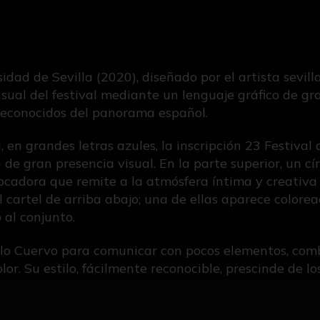
rsidad de Sevilla (2020), diseñado por el artista sevi
isual del festival mediante un lenguaje gráfico de gra
 reconocidos del panorama español.
 en grandes letras azules, la inscripción 23 Festival 
 de gran presencia visual. En la parte superior, un c
adora que remite a la atmósfera íntima y creativa de
 cartel de arriba abajo; una de ellas aparece colorea
 al conjunto.
olo Cuervo para comunicar con pocos elementos, comb
lor. Su estilo, fácilmente reconocible, prescinde de lo
sual.
 ilustrador, diseñador gráfico y cartelista. A lo larg