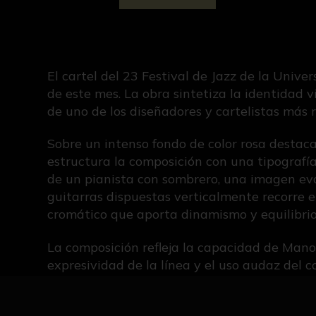
El cartel del 23 Festival de Jazz de la Unive
de este mes. La obra sintetiza la identidad v
de uno de los diseñadores y cartelistas más
Sobre un intenso fondo de color rosa destaca,
estructura la composición con una tipografía
de un pianista con sombrero, una imagen evoc
guitarras dispuestas verticalmente recorre el
cromático que aporta dinamismo y equilibrio
La composición refleja la capacidad de Man
expresividad de la línea y el uso audaz del co
esencia del mensaje con una gran eficacia vi
Manolo Cuervo (Sevilla, 1955-2026) es pintor,