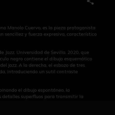
Compartir e
llano Manolo Cuervo, es la pieza protagonista
n sencillez y fuerza expresiva, característico
de Jazz. Universidad de Sevilla. 2020, que
írculo negro contiene el dibujo esquemático
l jazz. A la derecha, el esbozo de tres
da, introduciendo un sutil contraste
inando el dibujo espontáneo, la
s detalles superfluos para transmitir la
o de su extensa trayectoria ha desarrollado