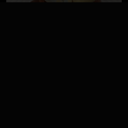
Entre ellos se conservan obras realizadas en
madera policromada, yeso, terracota, papel
maché, así como ceroplastias, algunas de ellas
realizadas en el siglo XIX. Las obras
intervenidas son piezas históricas que
constituyen un valioso vestigio del pasado
universitario, y para su uso didáctico, muchas