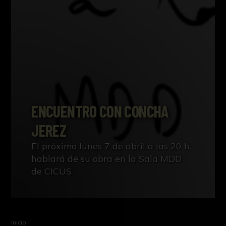
ENCUENTRO CON CONCHA
JEREZ
El próximo lunes 7 de abril a las 20 h.
hablará de su obra en la Sala MDD
de CICUS
Inicio