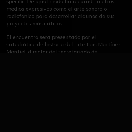
specific. De igual modo ha recurrido a otros
medios expresivos como el arte sonoro o
radiofónico para desarrollar algunos de sus
proyectos más críticos.
El encuentro será presentado por el
catedrático de historia del arte Luis Martínez
Montiel, director del secretariado de
patrimonio de la Dirección general de cultura y
patrimonio de la Universidad de Sevilla y
especialista en arte contemporáneo. Esta
charla supone una oportunidad imprescindible
para acercarse a una de las artistas pioneras
de la performance en el ámbito español.
IMÁGENES DE LA NOTICIA