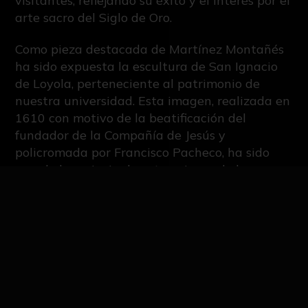
visitantes, reflejando su éxito y el interés por el
arte sacro del Siglo de Oro.
Como pieza destacada de Martínez Montañés
ha sido expuesta la escultura de San Ignacio
de Loyola, perteneciente al patrimonio de
nuestra universidad. Esta imagen, realizada en
1610 con motivo de la beatificación del
fundador de la Compañía de Jesús y
policromada por Francisco Pacheco, ha sido
una de las principales atracciones de la
muestra. Puedes conocer más sobre esta talla
en el siguiente enlace:
San Ignacio de Loyola.
Tras la clausura de la exposición, la imagen
regresó el pasado 6 de marzo a la iglesia de la
Anunciación, donde puede ser contemplada
nuevamente en su emplazamiento habitual.