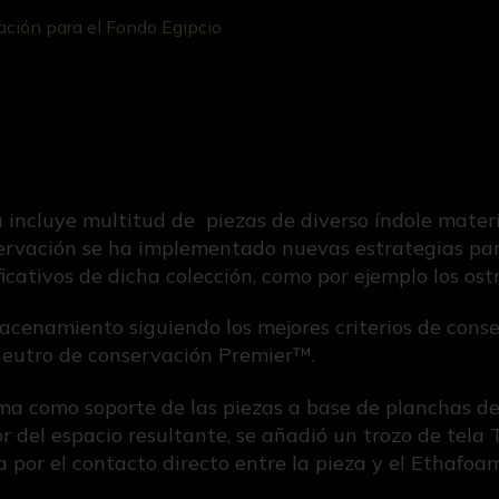
ación para el Fondo Egipcio
 incluye multitud de piezas de diverso índole material 
ervación se ha implementado nuevas estrategias para
icativos de dicha colección, como por ejemplo los ost
acenamiento siguiendo los mejores criterios de cons
 neutro de conservación Premier™.
ma como soporte de las piezas a base de planchas de
or del espacio resultante, se añadió un trozo de tela
 por el contacto directo entre la pieza y el Ethafoam