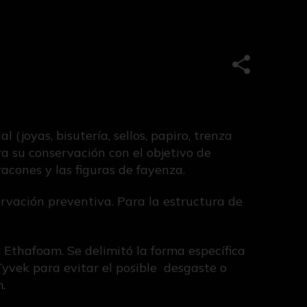
Compartir e
(joyas, bisutería, sellos, papiro, trenza
 su conservación con el objetivo de
racones y las figuras de fayenza.
ervación preventiva. Para la estructura de
 Ethafoam. Se delimitó la forma específica
 Tyvek para evitar el posible desgaste o
.