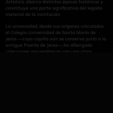
Artístico, abarca distintas épocas históricas y
constituye una parte significativa del legado
material de la institución.
La universidad, desde sus orígenes vinculados
al Colegio-Universidad de Santa María de
Jesús —cuya capilla aún se conserva junto a la
antigua Puerta de Jerez—, ha albergado
colecciones arqueológicas con una clara
vocación docente. A lo largo de los siglos XIX y
XX, se desarrollaron dos colecciones
destacadas: la colección de materiales
prehistóricos del Gabinete de Ciencias
Naturales creado por Antonio Machado y
Núñez en 1850, y el museo arqueológico de la
Facultad de Filosofía y Letras, fundado en
1898 por el rector Adolfo Morís y Fernández-
Vallín.