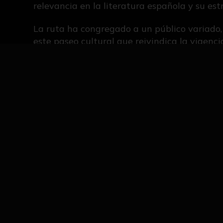
relevancia en la literatura española y su est
La ruta ha congregado a un público variado,
este paseo cultural que reivindica la vigen
IMÁGENES DE LA NOTICIA