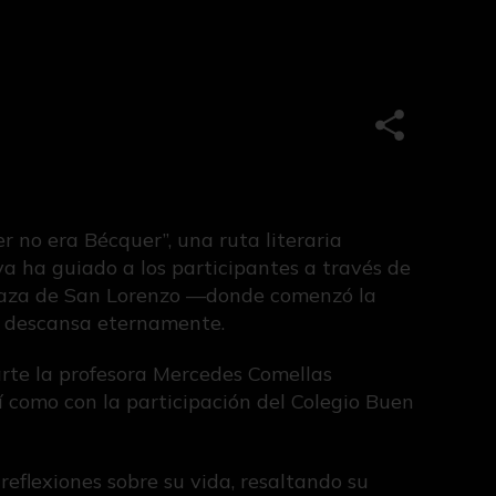
Compartir e
r no era Bécquer”, una ruta literaria
va ha guiado a los participantes a través de
 Plaza de San Lorenzo —donde comenzó la
er descansa eternamente.
arte la profesora Mercedes Comellas
í como con la participación del Colegio Buen
reflexiones sobre su vida, resaltando su