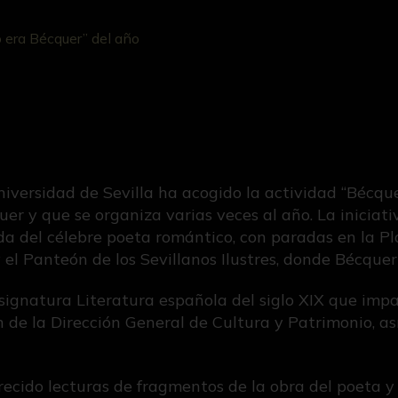
o era Bécquer” del año
Universidad de Sevilla ha acogido la actividad “Bécque
er y que se organiza varias veces al año. La iniciati
ida del célebre poeta romántico, con paradas en la
y el Panteón de los Sevillanos Ilustres, donde Bécqu
asignatura Literatura española del siglo XIX que imp
 de la Dirección General de Cultura y Patrimonio, as
recido lecturas de fragmentos de la obra del poeta y 