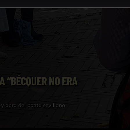
A “BÉCQUER NO ERA
y obra del poeta sevillano