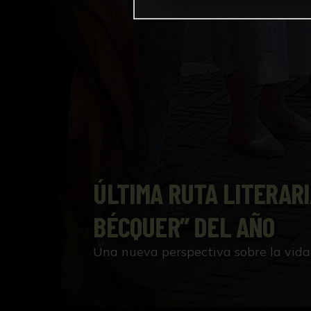
ÚLTIMA RUTA LITERARI
BÉCQUER” DEL AÑO
Una nueva perspectiva sobre la vida 