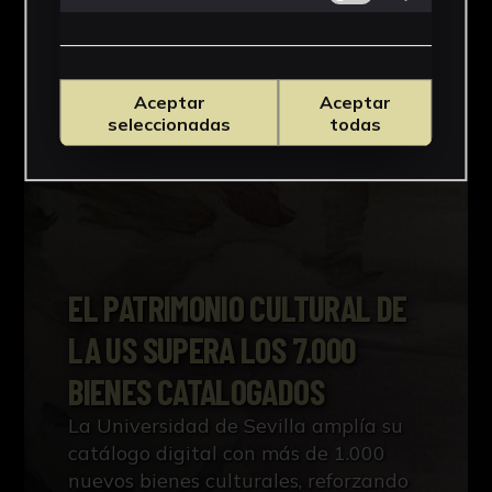
Aceptar
Aceptar
seleccionadas
todas
EL PATRIMONIO CULTURAL DE
LA US SUPERA LOS 7.000
BIENES CATALOGADOS
La Universidad de Sevilla amplía su
catálogo digital con más de 1.000
nuevos bienes culturales, reforzando