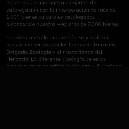
esfuerzos en una nueva campaña de
catalogación con la incorporación de más de
1.000 bienes culturales catalogados,
alcanzando nuestra web más de 7.000 bienes.
Con esta notable ampliación, se visibilizan
nuevos contenidos en los fondos de
Gerardo
Delgado
,
Zoología
y el nuevo
fondo del
Herbario
. La diferente tipología de estos
bienes culturales refleja la riqueza y diversidad
del patrimonio universitario.
El registro en el catálogo del patrimonio
cultural de la Universidad de Sevilla permite
su reconocimiento y protección, lo que
garantiza la conservación de estos bienes que
pueden ser consultados públicamente en
nuestra web mejorando su visibilidad, ya que