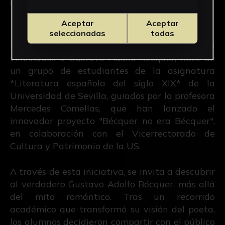
Inicio
Visitas Guiadas
Visitas Guiadas Bécquer no era Bécquer
Aceptar
Aceptar
seleccionadas
todas
Esta visita guiada por espacios de Sevilla
vinculados a Gustavo Adolfo Bécquer, nace de
un grupo de estudiantes de la asignatura
*Literatura española del siglo XIX* de la
Universidad de Sevilla, guiados por la profesora
Mercedes Comellas, que han lanzado el
innovador proyecto "Bécquer no era Bécquer",
en colaboración con el Vicerrectorado de
Cultura y Patrimonio de la US.
A través de esta iniciativa, se invita a descubrir
al verdadero Gustavo Adolfo Bécquer, más allá
del mito romántico. Tras un recorrido
académico que transformó su visión del poeta,
los alumnos decidieron compartir con el público