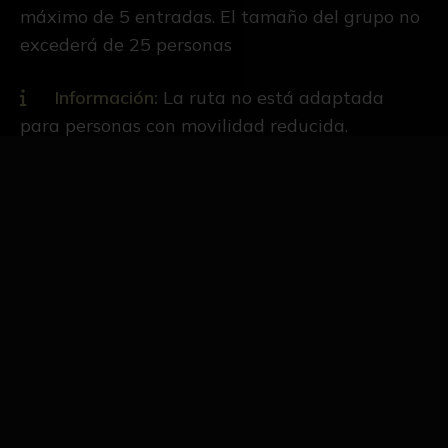
máximo de 5 entradas. El tamaño del grupo no
excederá de 25 personas
Información:
La ruta no está adaptada
para personas con movilidad reducida.
IMPORTANTE:
Las entradas se activarán el día 16 de
febrero a las 12:00h.
Reservar Visita Individual