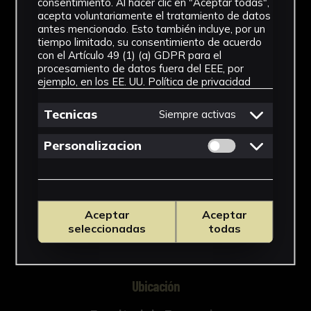
consentimiento. Al hacer clic en "Aceptar todas",
421-663, Universidad de Sevilla, 2018).
acepta voluntariamente el tratamiento de datos
antes mencionado. Esto también incluye, por un
tiempo limitado, su consentimiento de acuerdo
con el Artículo 49 (1) (a) GDPR para el
NºCatálogo
procesamiento de datos fuera del EEE, por
ejemplo, en los EE. UU.
Política de privacidad
FFAR-400/17
Tecnicas
Siempre activas
Tipología
Permitir cookies 
Medicamento
Personalizacion
Cronología
SF
Aceptar
Aceptar
Materiales
seleccionadas
todas
Vidrio
Ubicación