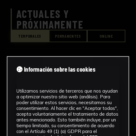
ACTUALES Y
PRÓXIMAMENTE
TEMPORALES
PERMANENTES
ONLINE
Información sobre las cookies
Utilizamos servicios de terceros que nos ayudan
No hay exposiciones de este tipo en
a optimizar nuestro sitio web (análisis). Para
poder utilizar estos servicios, necesitamos su
este momento.
consentimiento. Al hacer clic en "Aceptar todas",
acepta voluntariamente el tratamiento de datos
antes mencionado. Esto también incluye, por un
tiempo limitado, su consentimiento de acuerdo
con el Artículo 49 (1) (a) GDPR para el