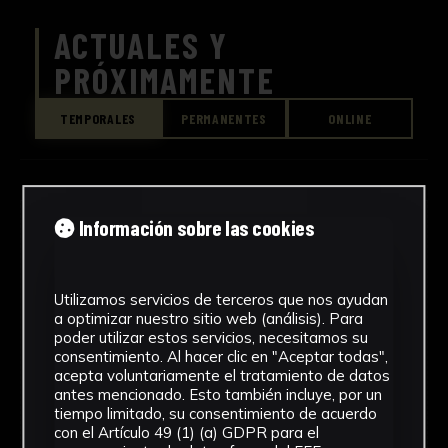
ACTUALES Y
PRÓXIMAMENTE
TEMPORALES
PERMANENTES
ONLINE
Información sobre las cookies
Utilizamos servicios de terceros que nos ayudan
No hay exposiciones de este tipo en
a optimizar nuestro sitio web (análisis). Para
poder utilizar estos servicios, necesitamos su
este momento.
consentimiento. Al hacer clic en "Aceptar todas",
acepta voluntariamente el tratamiento de datos
antes mencionado. Esto también incluye, por un
tiempo limitado, su consentimiento de acuerdo
con el Artículo 49 (1) (a) GDPR para el