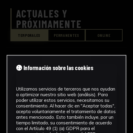
ACTUALES Y
PRÓXIMAMENTE
TEMPORALES
PERMANENTES
ONLINE
Información sobre las cookies
Utilizamos servicios de terceros que nos ayudan
No hay exposiciones de este tipo en
a optimizar nuestro sitio web (análisis). Para
poder utilizar estos servicios, necesitamos su
este momento.
consentimiento. Al hacer clic en "Aceptar todas",
acepta voluntariamente el tratamiento de datos
antes mencionado. Esto también incluye, por un
tiempo limitado, su consentimiento de acuerdo
con el Artículo 49 (1) (a) GDPR para el