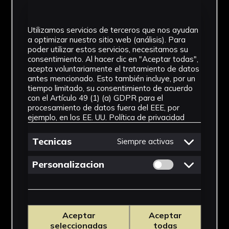
Utilizamos servicios de terceros que nos ayudan
100 años de Hermandad
a optimizar nuestro sitio web (análisis). Para
poder utilizar estos servicios, necesitamos su
consentimiento. Al hacer clic en "Aceptar todas",
Del 04-10-2024 al 12-10-2024
acepta voluntariamente el tratamiento de datos
Real Círculo de Labradores y propietarios
antes mencionado. Esto también incluye, por un
tiempo limitado, su consentimiento de acuerdo
con el Artículo 49 (1) (a) GDPR para el
I Encuentro Iberoamericano de Patrimonio Univers
procesamiento de datos fuera del EEE, por
ejemplo, en los EE. UU.
Política de privacidad
Tecnicas
Siempre activas
Permitir cookies 
Personalizacion
Aceptar
Aceptar
seleccionadas
todas