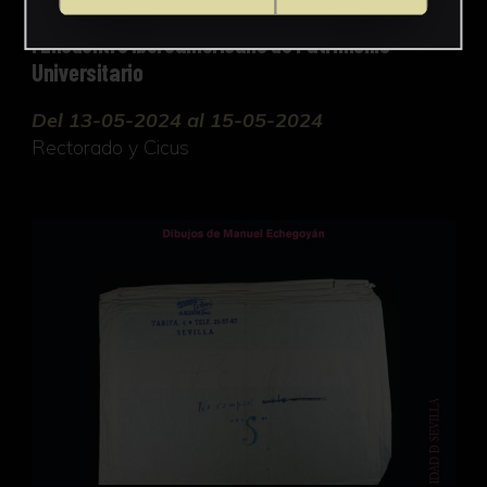
I Encuentro Iberoamericano de Patrimonio
Universitario
Del 13-05-2024 al 15-05-2024
Rectorado y Cicus
“S” Porno. No Romper. Dibujos de Manuel Echegoy