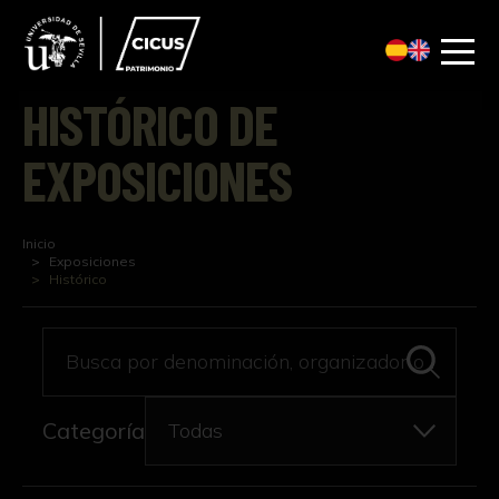
HISTÓRICO DE
EXPOSICIONES
Inicio
Exposiciones
Histórico
Busca por denominación, organizador o localiza
Categoría