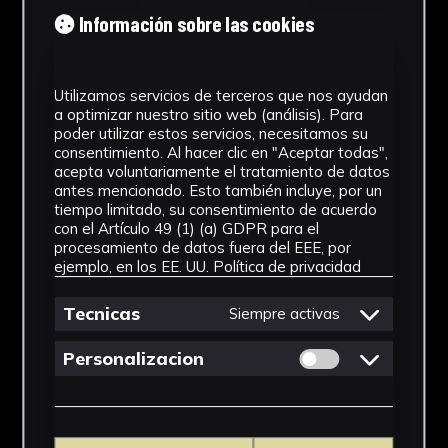
Tipología
Información sobre las cookies
Medicamento
Utilizamos servicios de terceros que nos ayudan
Cronología
a optimizar nuestro sitio web (análisis). Para
poder utilizar estos servicios, necesitamos su
SF
consentimiento. Al hacer clic en "Aceptar todas",
acepta voluntariamente el tratamiento de datos
Materiales
antes mencionado. Esto también incluye, por un
tiempo limitado, su consentimiento de acuerdo
Vidrio
con el Artículo 49 (1) (a) GDPR para el
procesamiento de datos fuera del EEE, por
Ubicación
ejemplo, en los EE. UU.
Política de privacidad
Facultad de Farmacia
Tecnicas
Siempre activas
Dimensiones
Permitir cookies 
Personalizacion
20 x 6 x 6 cm
Ver más