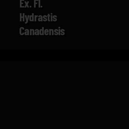
Ex. Fl.
Hydrastis
Canadensis
Inicio
Catálogo
Ex. Fl. Hydrastis Canadensis
FICHA TÉCNICA
Bote de cristal transparente, tapón de corch
Hydrastis Cabadensis, tintura: 100 extracto 
extracto, 40 de tintura eucaliptus-30 jarab