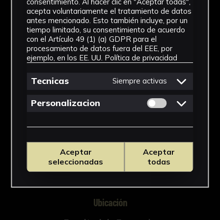
consentimiento. Al hacer clic en "Aceptar todas",
conservación y difusión de la colección
acepta voluntariamente el tratamiento de datos
histórico-científica de la Facultad de
antes mencionado. Esto también incluye, por un
tiempo limitado, su consentimiento de acuerdo
Farmacia de Sevilla (Tesis doctoral inédita,
con el Artículo 49 (1) (a) GDPR para el
NºCatálogo
421-663, Universidad de Sevilla, 2018).
procesamiento de datos fuera del EEE, por
ejemplo, en los EE. UU.
Política de privacidad
FFAR-400/4
Tecnicas
Siempre activas
Tipología
Permitir cookies 
Medicamento
Personalizacion
Cronología
SF
Aceptar
Aceptar
Materiales
seleccionadas
todas
Vidrio
Ubicación