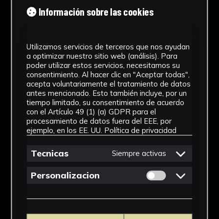
Tipología
Información sobre las cookies
Medicamento
Utilizamos servicios de terceros que nos ayudan
Cronología
a optimizar nuestro sitio web (análisis). Para
poder utilizar estos servicios, necesitamos su
SF
consentimiento. Al hacer clic en "Aceptar todas",
acepta voluntariamente el tratamiento de datos
Materiales
antes mencionado. Esto también incluye, por un
tiempo limitado, su consentimiento de acuerdo
Vidrio
con el Artículo 49 (1) (a) GDPR para el
procesamiento de datos fuera del EEE, por
Ubicación
ejemplo, en los EE. UU.
Política de privacidad
Facultad de Farmacia
Tecnicas
Siempre activas
Dimensiones
Permitir cookies 
Personalizacion
10 x4,5 x 4,5 cm
Ver más