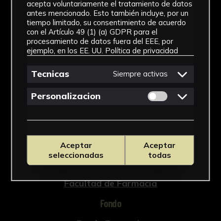
acepta voluntariamente el tratamiento de datos
antes mencionado. Esto también incluye, por un
tiempo limitado, su consentimiento de acuerdo
con el Artículo 49 (1) (a) GDPR para el
procesamiento de datos fuera del EEE, por
NºCatálogo
ejemplo, en los EE. UU.
Política de privacidad
FFAR-427
Tecnicas
Siempre activas
Tipología
Permitir cookies 
Personalizacion
Medicamento
Cronología
SF
Aceptar
Aceptar
seleccionadas
todas
Ubicación
Facultad de Farmacia
Fondo