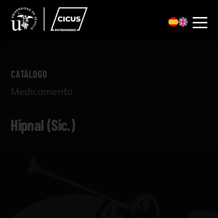
CATÁLOGO
Medicamento
Hipnal (sic.)