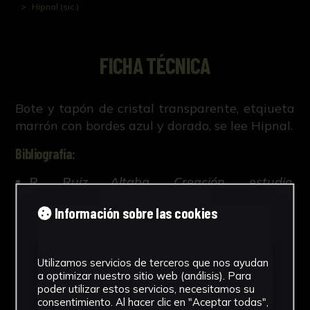
Hipnal (sic.)
FICHA TÉCNICA
Bote y tapón de cristal transparente, etqiueta
marrón con bordes azul y dorado, se lee Hipnal.
Bibliografía:
R. Ruiz Altaba, Creación, estudio,
conservación y difusión de la colección
Información sobre las cookies
histórico-científica de la Facultad de
Farmacia de Sevilla (Tesis doctoral inédita,
421-663, Universidad de Sevilla, 2018).
Utilizamos servicios de terceros que nos ayudan
a optimizar nuestro sitio web (análisis). Para
Leer más
poder utilizar estos servicios, necesitamos su
consentimiento. Al hacer clic en "Aceptar todas",