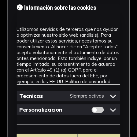
Tipología
Información sobre las cookies
Medicamento
Utilizamos servicios de terceros que nos ayudan
Cronología
a optimizar nuestro sitio web (análisis). Para
poder utilizar estos servicios, necesitamos su
SF
consentimiento. Al hacer clic en "Aceptar todas",
acepta voluntariamente el tratamiento de datos
Materiales
antes mencionado. Esto también incluye, por un
tiempo limitado, su consentimiento de acuerdo
Vidrio
con el Artículo 49 (1) (a) GDPR para el
procesamiento de datos fuera del EEE, por
Ubicación
ejemplo, en los EE. UU.
Política de privacidad
Facultad de Farmacia
Tecnicas
Siempre activas
Dimensiones
Permitir cookies 
Personalizacion
16 x 7 x 7 cm
Ver más