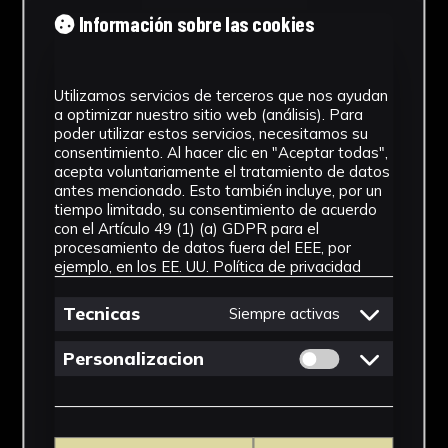
Tipología
Información sobre las cookies
Medicamento
Utilizamos servicios de terceros que nos ayudan
Cronología
a optimizar nuestro sitio web (análisis). Para
poder utilizar estos servicios, necesitamos su
SF
consentimiento. Al hacer clic en "Aceptar todas",
acepta voluntariamente el tratamiento de datos
Materiales
antes mencionado. Esto también incluye, por un
tiempo limitado, su consentimiento de acuerdo
Vidrio
con el Artículo 49 (1) (a) GDPR para el
procesamiento de datos fuera del EEE, por
Ubicación
ejemplo, en los EE. UU.
Política de privacidad
Facultad de Farmacia
Tecnicas
Siempre activas
Dimensiones
Permitir cookies 
Personalizacion
9,5 x 4 x 4 cm
Ver más