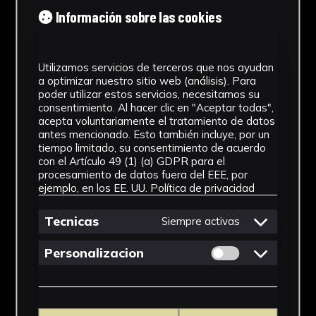
Tipología
Información sobre las cookies
Medicamento
Utilizamos servicios de terceros que nos ayudan
Cronología
a optimizar nuestro sitio web (análisis). Para
poder utilizar estos servicios, necesitamos su
SF
consentimiento. Al hacer clic en "Aceptar todas",
acepta voluntariamente el tratamiento de datos
Materiales
antes mencionado. Esto también incluye, por un
tiempo limitado, su consentimiento de acuerdo
Vidrio
con el Artículo 49 (1) (a) GDPR para el
procesamiento de datos fuera del EEE, por
Ubicación
ejemplo, en los EE. UU.
Política de privacidad
Facultad de Farmacia
Tecnicas
Siempre activas
Dimensiones
Permitir cookies 
Personalizacion
10,5 x 4,5 x 4,5 cm
Ver más