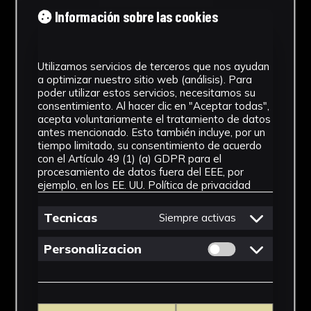
Tipología
Información sobre las cookies
Medicamento
Utilizamos servicios de terceros que nos ayudan
Cronología
a optimizar nuestro sitio web (análisis). Para
poder utilizar estos servicios, necesitamos su
SF
consentimiento. Al hacer clic en "Aceptar todas",
acepta voluntariamente el tratamiento de datos
Materiales
antes mencionado. Esto también incluye, por un
tiempo limitado, su consentimiento de acuerdo
Vidrio
con el Artículo 49 (1) (a) GDPR para el
procesamiento de datos fuera del EEE, por
Ubicación
ejemplo, en los EE. UU.
Política de privacidad
Facultad de Farmacia
Tecnicas
Siempre activas
Dimensiones
Permitir cookies 
Personalizacion
12,5 x 7 x 7 cm
Ver más