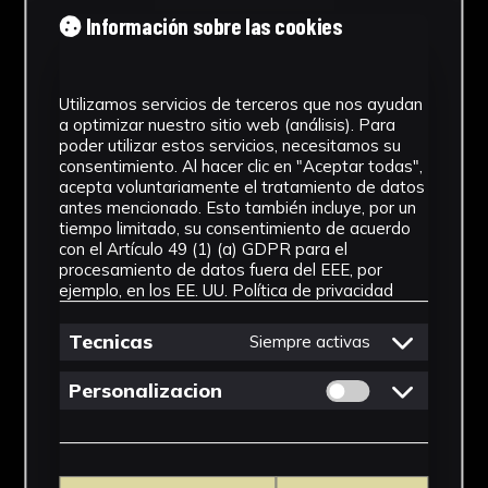
Tipología
Información sobre las cookies
Medicamento
Utilizamos servicios de terceros que nos ayudan
Cronología
a optimizar nuestro sitio web (análisis). Para
poder utilizar estos servicios, necesitamos su
SF
consentimiento. Al hacer clic en "Aceptar todas",
acepta voluntariamente el tratamiento de datos
Materiales
antes mencionado. Esto también incluye, por un
tiempo limitado, su consentimiento de acuerdo
Vidrio
con el Artículo 49 (1) (a) GDPR para el
procesamiento de datos fuera del EEE, por
Ubicación
ejemplo, en los EE. UU.
Política de privacidad
Facultad de Farmacia
Tecnicas
Siempre activas
Dimensiones
Permitir cookies 
Personalizacion
17 x 6 x 6 cm
Ver más