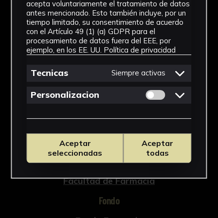
acepta voluntariamente el tratamiento de datos
antes mencionado. Esto también incluye, por un
tiempo limitado, su consentimiento de acuerdo
con el Artículo 49 (1) (a) GDPR para el
procesamiento de datos fuera del EEE, por
NºCatálogo
ejemplo, en los EE. UU.
Política de privacidad
FFAR-491
Tecnicas
Siempre activas
Tipología
Permitir cookies 
Personalizacion
Medicamento
Cronología
SF
Aceptar
Aceptar
seleccionadas
todas
Ubicación
Facultad de Farmacia
Fondo