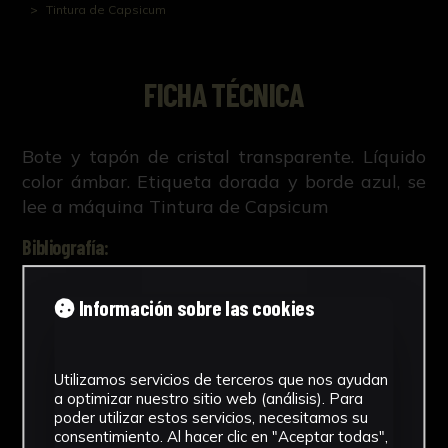
Tintura de Capsicum
FICHA TÉCNICA
Bote y tapón de cristal transparente. Líquido
color ámbar. Etiqueta dorada y borde azul, se
lee a máquina Tintura de Capsicum
Bibliografía:
R. Ruiz Altaba, Creación, estudio,
Información sobre las cookies
conservación y difusión de la colección
histórico-científica de la Facultad de
Farmacia de Sevilla (Tesis doctoral inédita,
Utilizamos servicios de terceros que nos ayudan
421-663, Universidad de Sevilla, 2018).
a optimizar nuestro sitio web (análisis). Para
Leer más
poder utilizar estos servicios, necesitamos su
consentimiento. Al hacer clic en "Aceptar todas",